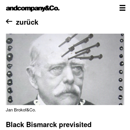
Zum
andcompany&Co
Inhalt
springen
me
Home
zurück
Jan Brokof&Co.
Black Bismarck previsited