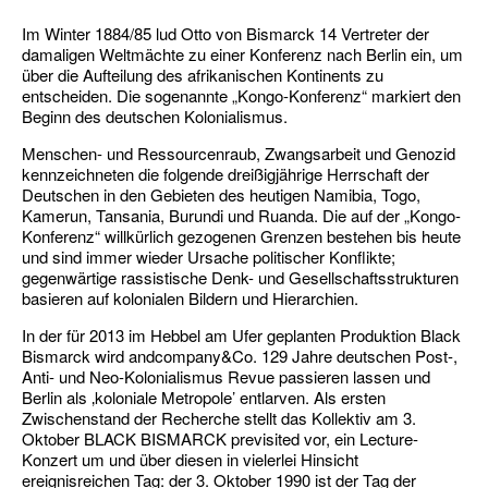
Im Winter 1884/85 lud Otto von Bismarck 14 Vertreter der
damaligen Weltmächte zu einer Konferenz nach Berlin ein, um
über die Aufteilung des afrikanischen Kontinents zu
entscheiden. Die sogenannte „Kongo-Konferenz“ markiert den
Beginn des deutschen Kolonialismus.
Menschen- und Ressourcenraub, Zwangsarbeit und Genozid
kennzeichneten die folgende dreißigjährige Herrschaft der
Deutschen in den Gebieten des heutigen Namibia, Togo,
Kamerun, Tansania, Burundi und Ruanda. Die auf der „Kongo-
Konferenz“ willkürlich gezogenen Grenzen bestehen bis heute
und sind immer wieder Ursache politischer Konflikte;
gegenwärtige rassistische Denk- und Gesellschaftsstrukturen
basieren auf kolonialen Bildern und Hierarchien.
In der für 2013 im Hebbel am Ufer geplanten Produktion Black
Bismarck wird andcompany&Co. 129 Jahre deutschen Post-,
Anti- und Neo-Kolonialismus Revue passieren lassen und
Berlin als ‚koloniale Metropole’ entlarven. Als ersten
Zwischenstand der Recherche stellt das Kollektiv am 3.
Oktober BLACK BISMARCK previsited vor, ein Lecture-
Konzert um und über diesen in vielerlei Hinsicht
ereignisreichen Tag: der 3. Oktober 1990 ist der Tag der