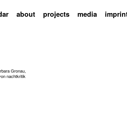
dar
about
projects
media
imprin
arbara Gronau,
on nachtkritik