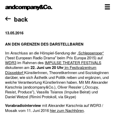
Skip
andcompany&Co
to
content
me
Home
back
13.05.2016
AN DEN GRENZEN DES DARSTELLBAREN
Im Anschluss an die Hörspiel-Sendung der
„Schlepperoper“
("best European Radio Drama" beim Prix Europa 2015) auf
WDR3
im Rahmen des
IMPULSE THEATER FESTIVALS
diskutieren am
22. Juni um 20 Uhr
im Festivalzentrum
Düsseldorf
KünstlerInnen, TheoretikerInnen und SoziologInnen
darüber, wie sich Ästhetik und Politik reiben und ergänzen, und
welche Verantwortung KünstlerInnen haben. Mit Mit Alexander
Karschnia (andcompany&Co.), Oliver Ressler („Occupy,
Resist, Produce”), Vassilis Tsianos (Impulse Beirat) und
Daniel Wetzel (Rimini Protokoll, via Skype)
Vorabradiointerview
mit Alexander Karschnia auf WDR3 /
Mosaik vom 11. Juni 2016
hier zum Nachhören
.