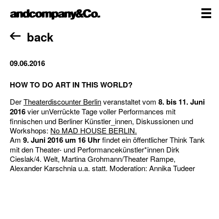
Skip
andcompany&Co
to
content
me
Home
back
09.06.2016
HOW TO DO ART IN THIS WORLD?
Der
Theaterdiscounter Berlin
veranstaltet vom
8. bis 11. Juni
2016
vier unVerrückte Tage voller Performances mit
finnischen und Berliner Künstler_innen, Diskussionen und
Workshops:
No MAD HOUSE BERLIN.
Am
9. Juni 2016 um 16 Uhr
findet ein öffentlicher Think Tank
mit den Theater- und Performancekünstler*innen Dirk
Cieslak/4. Welt, Martina Grohmann/Theater Rampe,
Alexander Karschnia u.a. statt. Moderation: Annika Tudeer