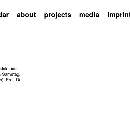
dar
about
projects
media
imprin
ndeln neu
 Samstag,
), Prof. Dr.