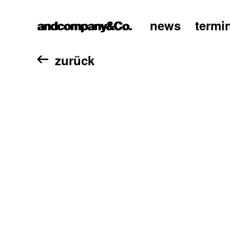
news
termi
home
zurück