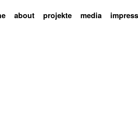
ne
about
projekte
media
impres