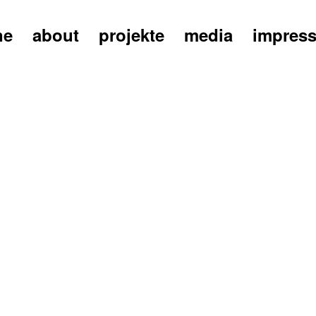
ne
about
projekte
media
impres