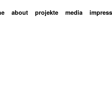
ne
about
projekte
media
impres