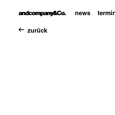
news
termi
home
zurück