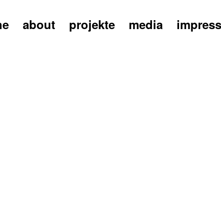
ne
about
projekte
media
impres