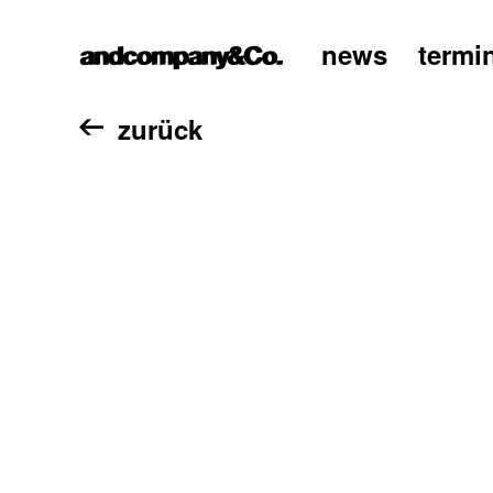
news
termi
home
zurück