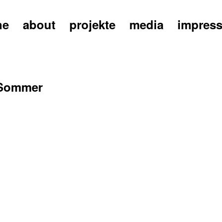
ne
about
projekte
media
impres
 Sommer