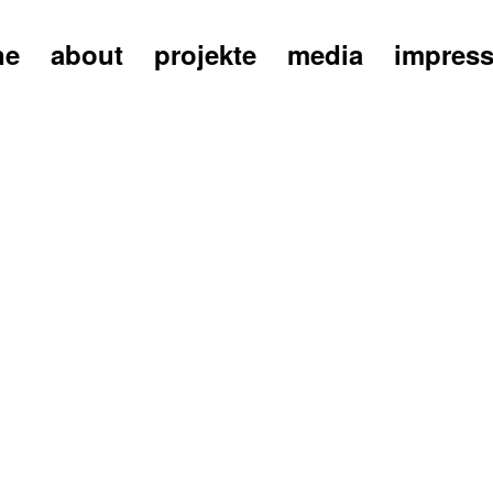
ne
about
projekte
media
impres