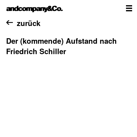
Zum
andcompany&Co
Inhalt
springen
me
Home
zurück
Der (kommende) Aufstand nach
Friedrich Schiller