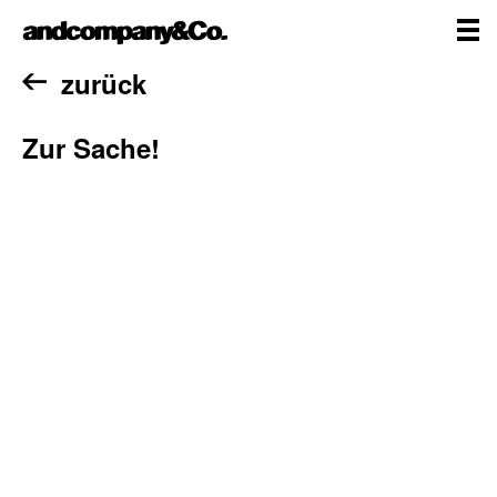
Zum
andcompany&Co
Inhalt
springen
me
Home
zurück
Zur Sache!