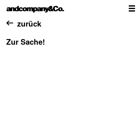
Zum
andcompany&Co
Inhalt
springen
me
Home
zurück
Zur Sache!