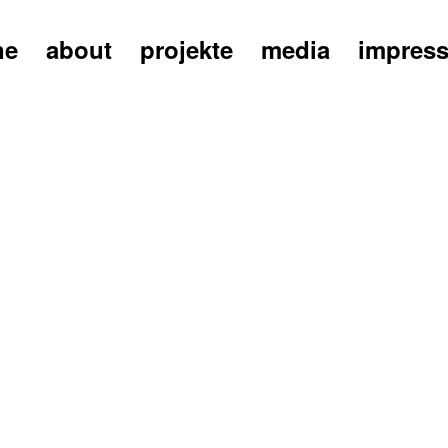
ne
about
projekte
media
impres