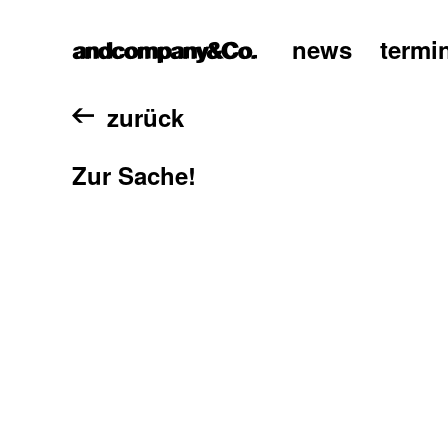
news
termi
home
zurück
Zur Sache!