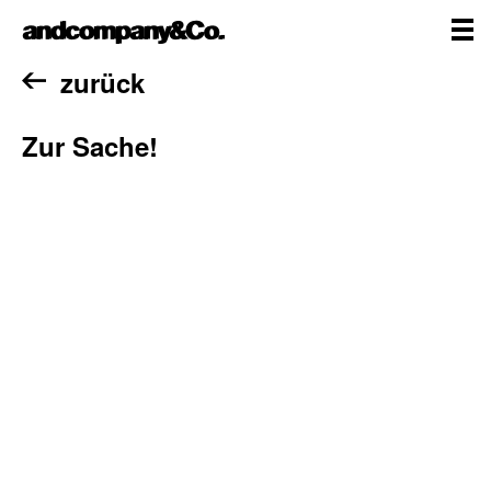
Zum
andcompany&Co
Inhalt
springen
me
Home
zurück
Zur Sache!