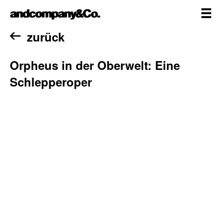
Zum
andcompany&Co
Inhalt
springen
me
Home
zurück
Orpheus in der Oberwelt: Eine
Schlepperoper