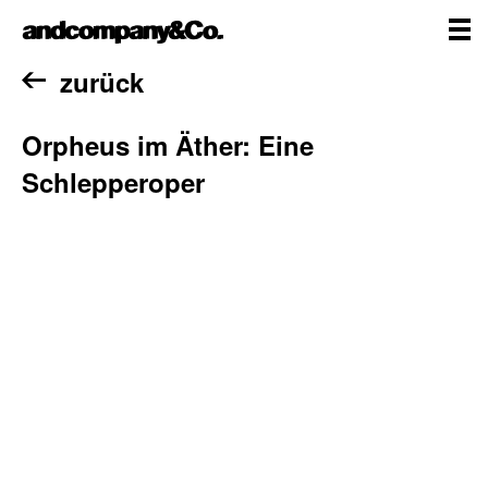
Zum
andcompany&Co
Inhalt
springen
me
Home
zurück
Orpheus im Äther: Eine
Schlepperoper