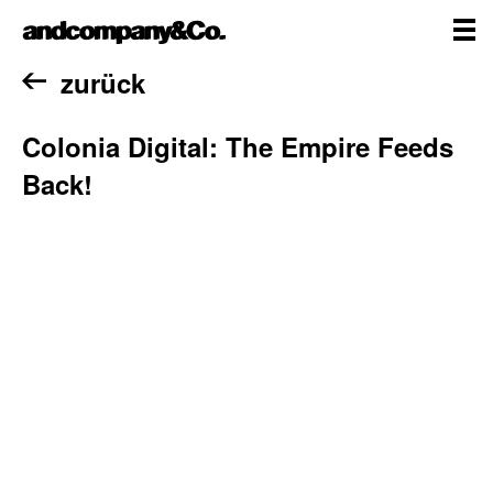
Zum
andcompany&Co
Inhalt
springen
me
Home
zurück
Colonia Digital: The Empire Feeds
Back!