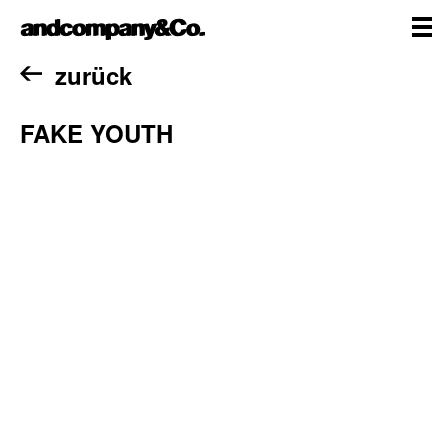
Zum
andcompany&Co
Inhalt
springen
me
Home
zurück
FAKE YOUTH