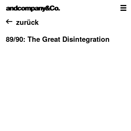
Zum
andcompany&Co
Inhalt
springen
me
Home
zurück
89/90: The Great Disintegration