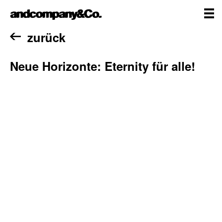
Zum
andcompany&Co
Inhalt
springen
me
Home
zurück
Neue Horizonte: Eternity für alle!