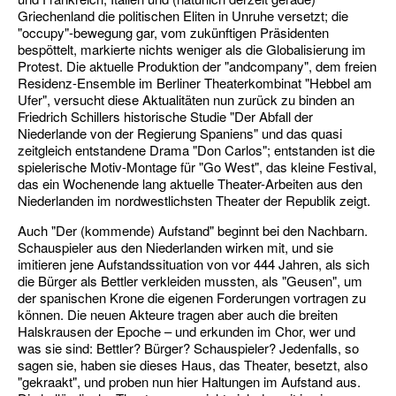
Griechenland die politischen Eliten in Unruhe versetzt; die
"occupy"-bewegung gar, vom zukünftigen Präsidenten
bespöttelt, markierte nichts weniger als die Globalisierung im
Protest. Die aktuelle Produktion der "andcompany", dem freien
Residenz-Ensemble im Berliner Theaterkombinat "Hebbel am
Ufer", versucht diese Aktualitäten nun zurück zu binden an
Friedrich Schillers historische Studie "Der Abfall der
Niederlande von der Regierung Spaniens" und das quasi
zeitgleich entstandene Drama "Don Carlos"; entstanden ist die
spielerische Motiv-Montage für "Go West", das kleine Festival,
das ein Wochenende lang aktuelle Theater-Arbeiten aus den
Niederlanden im nordwestlichsten Theater der Republik zeigt.
Auch "Der (kommende) Aufstand" beginnt bei den Nachbarn.
Schauspieler aus den Niederlanden wirken mit, und sie
imitieren jene Aufstandssituation von vor 444 Jahren, als sich
die Bürger als Bettler verkleiden mussten, als "Geusen", um
der spanischen Krone die eigenen Forderungen vortragen zu
können. Die neuen Akteure tragen aber auch die breiten
Halskrausen der Epoche – und erkunden im Chor, wer und
was sie sind: Bettler? Bürger? Schauspieler? Jedenfalls, so
sagen sie, haben sie dieses Haus, das Theater, besetzt, also
"gekraakt", und proben nun hier Haltungen im Aufstand aus.