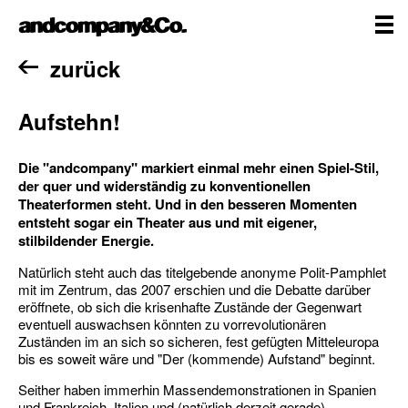
Zum
andcompany&Co
Inhalt
springen
me
Home
zurück
Aufstehn!
Die "andcompany" markiert einmal mehr einen Spiel-Stil,
der quer und widerständig zu konventionellen
Theaterformen steht. Und in den besseren Momenten
entsteht sogar ein Theater aus und mit eigener,
stilbildender Energie.
Natürlich steht auch das titelgebende anonyme Polit-Pamphlet
mit im Zentrum, das 2007 erschien und die Debatte darüber
eröffnete, ob sich die krisenhafte Zustände der Gegenwart
eventuell auswachsen könnten zu vorrevolutionären
Zuständen im an sich so sicheren, fest gefügten Mitteleuropa
bis es soweit wäre und "Der (kommende) Aufstand" beginnt.
Seither haben immerhin Massendemonstrationen in Spanien
und Frankreich, Italien und (natürlich derzeit gerade)