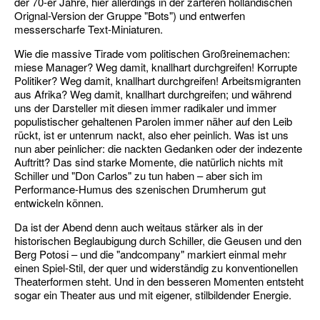
der 70-er Jahre, hier allerdings in der zarteren holländischen
Orignal-Version der Gruppe "Bots") und entwerfen
messerscharfe Text-Miniaturen.
Wie die massive Tirade vom politischen Großreinemachen:
miese Manager? Weg damit, knallhart durchgreifen! Korrupte
Politiker? Weg damit, knallhart durchgreifen! Arbeitsmigranten
aus Afrika? Weg damit, knallhart durchgreifen; und während
uns der Darsteller mit diesen immer radikaler und immer
populistischer gehaltenen Parolen immer näher auf den Leib
rückt, ist er untenrum nackt, also eher peinlich. Was ist uns
nun aber peinlicher: die nackten Gedanken oder der indezente
Auftritt? Das sind starke Momente, die natürlich nichts mit
Schiller und "Don Carlos" zu tun haben – aber sich im
Performance-Humus des szenischen Drumherum gut
entwickeln können.
Da ist der Abend denn auch weitaus stärker als in der
historischen Beglaubigung durch Schiller, die Geusen und den
Berg Potosi – und die "andcompany" markiert einmal mehr
einen Spiel-Stil, der quer und widerständig zu konventionellen
Theaterformen steht. Und in den besseren Momenten entsteht
sogar ein Theater aus und mit eigener, stilbildender Energie.