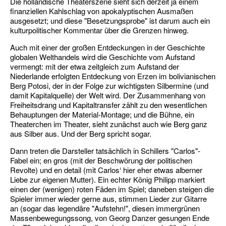
Die holländische Theaterszene sieht sich derzeit ja einem
finanziellen Kahlschlag von apokalyptischen Ausmaßen
ausgesetzt; und diese "Besetzungsprobe" ist darum auch ein
kulturpolitischer Kommentar über die Grenzen hinweg.
Auch mit einer der großen Entdeckungen in der Geschichte
globalen Welthandels wird die Geschichte vom Aufstand
vermengt: mit der etwa zeitgleich zum Aufstand der
Niederlande erfolgten Entdeckung von Erzen im bolivianischen
Berg Potosi, der in der Folge zur wichtigsten Silbermine (und
damit Kapitalquelle) der Welt wird. Der Zusammenhang von
Freiheitsdrang und Kapitaltransfer zählt zu den wesentlichen
Behauptungen der Material-Montage; und die Bühne, ein
Theaterchen im Theater, sieht zunächst auch wie Berg ganz
aus Silber aus. Und der Berg spricht sogar.
Dann treten die Darsteller tatsächlich in Schillers "Carlos"-
Fabel ein; en gros (mit der Beschwörung der politischen
Revolte) und en detail (mit Carlos‘ hier eher etwas alberner
Liebe zur eigenen Mutter). Ein echter König Philipp markiert
einen der (wenigen) roten Fäden im Spiel; daneben steigen die
Spieler immer wieder gerne aus, stimmen Lieder zur Gitarre
an (sogar das legendäre "Aufstehn!", diesen immergrünen
Massenbewegungssong, von Georg Danzer gesungen Ende