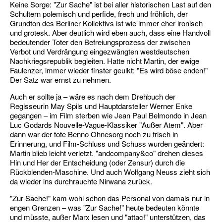
Keine Sorge: "Zur Sache" ist bei aller historischen Last auf den
Schultern polemisch und perfide, frech und fröhlich, der
Grundton des Berliner Kollektivs ist wie immer eher ironisch
und grotesk. Aber deutlich wird eben auch, dass eine Handvoll
bedeutender Toter den Befreiungsprozess der zwischen
Verbot und Verdrängung eingezwängten westdeutschen
Nachkriegsrepublik begleiten. Hatte nicht Martin, der ewige
Faulenzer, immer wieder finster geulkt: "Es wird böse enden!"
Der Satz war ernst zu nehmen.
Auch er sollte ja – wäre es nach dem Drehbuch der
Regisseurin May Spils und Hauptdarsteller Werner Enke
gegangen – im Film sterben wie Jean Paul Belmondo in Jean
Luc Godards Nouvelle-Vague-Klassiker "Außer Atem". Aber
dann war der tote Benno Ohnesorg noch zu frisch in
Erinnerung, und Film-Schluss und Schuss wurden geändert:
Martin blieb leicht verletzt. "andcompany&co" drehen dieses
Hin und Her der Entscheidung (oder Zensur) durch die
Rückblenden-Maschine. Und auch Wolfgang Neuss zieht sich
da wieder ins durchrauchte Nirwana zurück.
"Zur Sache!" kam wohl schon das Personal von damals nur in
engen Grenzen – was "Zur Sache!" heute bedeuten könnte
und müsste, außer Marx lesen und "attac!" unterstützen, das