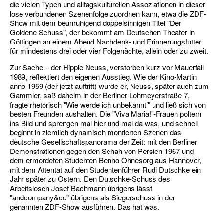
die vielen Typen und alltagskulturellen Assoziationen in dieser
lose verbundenen Szenenfolge zuordnen kann, etwa die ZDF-
Show mit dem beunruhigend doppelsinnigen Titel "Der
Goldene Schuss", der bekommt am Deutschen Theater in
Göttingen an einem Abend Nachdenk- und Erinnerungsfutter
für mindestens drei oder vier Folgenächte, allein oder zu zweit.
Zur Sache – der Hippie Neuss, verstorben kurz vor Mauerfall
1989, reflektiert den eigenen Ausstieg. Wie der Kino-Martin
anno 1959 (der jetzt auftritt) wurde er, Neuss, später auch zum
Gammler, saß daheim in der Berliner Lohmeyerstraße 7,
fragte rhetorisch "Wie werde ich unbekannt’" und ließ sich von
besten Freunden aushalten. Die "Viva Maria!"-Frauen poltern
ins Bild und sprengen mal hier und mal da was, und schnell
beginnt in ziemlich dynamisch montierten Szenen das
deutsche Gesellschaftspanorama der Zeit: mit den Berliner
Demonstrationen gegen den Schah von Persien 1967 und
dem ermordeten Studenten Benno Ohnesorg aus Hannover,
mit dem Attentat auf den Studentenführer Rudi Dutschke ein
Jahr später zu Ostern. Den Dutschke-Schuss des
Arbeitslosen Josef Bachmann übrigens lässt
"andcompany&co" übrigens als Siegerschuss in der
genannten ZDF-Show ausführen. Das hat was.