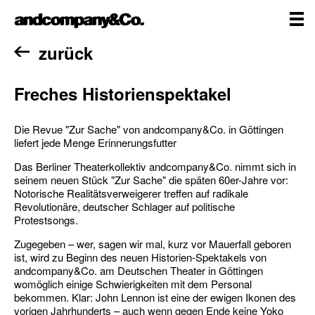
Zum
andcompany&Co
Inhalt
springen
me
Home
zurück
Freches Historienspektakel
Die Revue "Zur Sache" von andcompany&Co. in Göttingen
liefert jede Menge Erinnerungsfutter
Das Berliner Theaterkollektiv andcompany&Co. nimmt sich in
seinem neuen Stück "Zur Sache" die späten 60er-Jahre vor:
Notorische Realitätsverweigerer treffen auf radikale
Revolutionäre, deutscher Schlager auf politische
Protestsongs.
Zugegeben – wer, sagen wir mal, kurz vor Mauerfall geboren
ist, wird zu Beginn des neuen Historien-Spektakels von
andcompany&Co. am Deutschen Theater in Göttingen
womöglich einige Schwierigkeiten mit dem Personal
bekommen. Klar: John Lennon ist eine der ewigen Ikonen des
vorigen Jahrhunderts – auch wenn gegen Ende keine Yoko