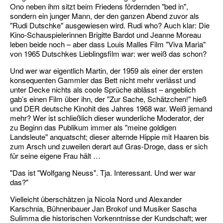
Ono neben ihm sitzt beim Friedens fördernden "bed in",
sondern ein junger Mann, der den ganzen Abend zuvor als
"Rudi Dutschke" ausgewiesen wird. Rudi who? Auch klar: Die
Kino-Schauspielerinnen Brigitte Bardot und Jeanne Moreau
leben beide noch – aber dass Louis Malles Film "Viva Maria"
von 1965 Dutschkes Lieblingsfilm war: wer weiß das schon?
Und wer war eigentlich Martin, der 1959 als einer der ersten
konsequenten Gammler das Bett nicht mehr verlässt und
unter Decke nichts als coole Sprüche ablässt – angeblich
gab’s einen Film über ihn, der "Zur Sache, Schätzchen!" hieß
und DER deutsche Kinohit des Jahres 1968 war. Weiß jemand
mehr? Wer ist schließlich dieser wunderliche Moderator, der
zu Beginn das Publikum immer als "meine goldigen
Landsleute" anquatscht; dieser alternde Hippie mit Haaren bis
zum Arsch und zuweilen derart auf Gras-Droge, dass er sich
für seine eigene Frau hält …
"Das ist "Wolfgang Neuss". Tja. Interessant. Und wer war
das?"
Vielleicht überschätzen ja Nicola Nord und Alexander
Karschnia, Bühnenbauer Jan Brokof und Musiker Sascha
Sulimma die historischen Vorkenntnisse der Kundschaft; wer