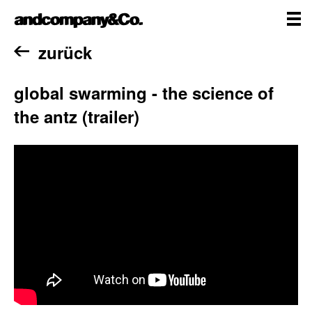
Zum
andcompany&Co
Inhalt
springen
me
Home
zurück
global swarming - the science of
the antz (trailer)