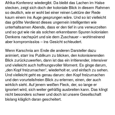
Afrika-Konferenz wiedergibt. Da bleibt das Lachen im Halse
stecken, zeigt sich doch der koloniale Blick in diesem Rahmen
so deutlich, wie er wohl bei einer reinen Lektüre der Rede
kaum einem ins Auge gesprungen wäre. Und so ist vielleicht
das größte Verdienst dieses ungemein intelligenten wie
unterhaltsamen Abends, dass er den tief in uns verwurzelten
und so gut wie nie als solchen erkennbaren Spuren kolonialen
Denkens nachspürt und sie dem Zuschauer – wohlmeinend
aber kompromisslos – ins Gesicht schleudert.
Wenn Karschnia am Ende die anderen Darsteller dazu
animiert, starr ins Publikum zu blicken, den kolonisierenden
Blick zurückzuwerfen, dann ist das ein irritierender, intensiver
und vielleicht auch hoffnungsvoller Moment. Es ginge darum,
„den Kopf freizumachen“, wiederholt er, und einfach zu sehen.
Und vielleicht geht es genau darum: den Kopf freizumachen
und den vorurteilsfreien Blick zu erlernen, einen, der auch
wirklich sieht. Auf jenem weißen Fleck, der, so lange er
ignoriert wird, sich weiter gefräßig ausbreiten kann. Das klingt
nicht besonders schwer und doch ist unsere Gesellschaft
bislang kläglich daran gescheitert.