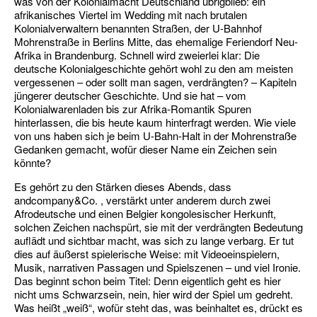
was von der Kolonialmacht Deutschland übrigblieb: ein
afrikanisches Viertel im Wedding mit nach brutalen
Kolonialverwaltern benannten Straßen, der U-Bahnhof
Mohrenstraße in Berlins Mitte, das ehemalige Feriendorf Neu-
Afrika in Brandenburg. Schnell wird zweierlei klar: Die
deutsche Kolonialgeschichte gehört wohl zu den am meisten
vergessenen – oder sollt man sagen, verdrängten? – Kapiteln
jüngerer deutscher Geschichte. Und sie hat – vom
Kolonialwarenladen bis zur Afrika-Romantik Spuren
hinterlassen, die bis heute kaum hinterfragt werden. Wie viele
von uns haben sich je beim U-Bahn-Halt in der Mohrenstraße
Gedanken gemacht, wofür dieser Name ein Zeichen sein
könnte?
Es gehört zu den Stärken dieses Abends, dass
andcompany&Co. , verstärkt unter anderem durch zwei
Afrodeutsche und einen Belgier kongolesischer Herkunft,
solchen Zeichen nachspürt, sie mit der verdrängten Bedeutung
auflädt und sichtbar macht, was sich zu lange verbarg. Er tut
dies auf äußerst spielerische Weise: mit Videoeinspielern,
Musik, narrativen Passagen und Spielszenen – und viel Ironie.
Das beginnt schon beim Titel: Denn eigentlich geht es hier
nicht ums Schwarzsein, nein, hier wird der Spiel um gedreht.
Was heißt „weiß“, wofür steht das, was beinhaltet es, drückt es