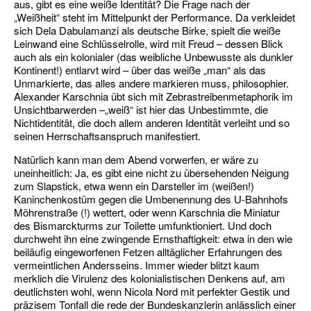
aus, gibt es eine weiße Identität? Die Frage nach der
„Weißheit“ steht im Mittelpunkt der Performance. Da verkleidet
sich Dela Dabulamanzi als deutsche Birke, spielt die weiße
Leinwand eine Schlüsselrolle, wird mit Freud – dessen Blick
auch als ein kolonialer (das weibliche Unbewusste als dunkler
Kontinent!) entlarvt wird – über das weiße „man“ als das
Unmarkierte, das alles andere markieren muss, philosophier.
Alexander Karschnia übt sich mit Zebrastreibenmetaphorik im
Unsichtbarwerden –„weiß“ ist hier das Unbestimmte, die
Nichtidentität, die doch allem anderen Identität verleiht und so
seinen Herrschaftsanspruch manifestiert.
Natürlich kann man dem Abend vorwerfen, er wäre zu
uneinheitlich: Ja, es gibt eine nicht zu übersehenden Neigung
zum Slapstick, etwa wenn ein Darsteller im (weißen!)
Kaninchenkostüm gegen die Umbenennung des U-Bahnhofs
Möhrenstraße (!) wettert, oder wenn Karschnia die Miniatur
des Bismarckturms zur Toilette umfunktioniert. Und doch
durchweht ihn eine zwingende Ernsthaftigkeit: etwa in den wie
beiläufig eingeworfenen Fetzen alltäglicher Erfahrungen des
vermeintlichen Andersseins. Immer wieder blitzt kaum
merklich die Virulenz des kolonialistischen Denkens auf, am
deutlichsten wohl, wenn Nicola Nord mit perfekter Gestik und
präzisem Tonfall die rede der Bundeskanzlerin anlässlich einer