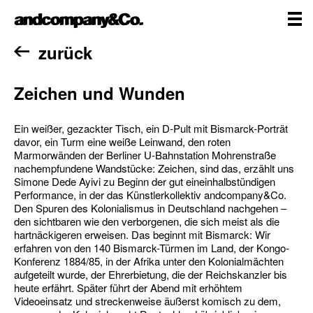
Zum
andcompany&Co
Inhalt
springen
me
Home
zurück
Zeichen und Wunden
Ein weißer, gezackter Tisch, ein D-Pult mit Bismarck-Porträt
davor, ein Turm eine weiße Leinwand, den roten
Marmorwänden der Berliner U-Bahnstation Mohrenstraße
nachempfundene Wandstücke: Zeichen, sind das, erzählt uns
Simone Dede Ayivi zu Beginn der gut eineinhalbstündigen
Performance, in der das Künstlerkollektiv andcompany&Co.
Den Spuren des Kolonialismus in Deutschland nachgehen –
den sichtbaren wie den verborgenen, die sich meist als die
hartnäckigeren erweisen. Das beginnt mit Bismarck: Wir
erfahren von den 140 Bismarck-Türmen im Land, der Kongo-
Konferenz 1884/85, in der Afrika unter den Kolonialmächten
aufgeteilt wurde, der Ehrerbietung, die der Reichskanzler bis
heute erfährt. Später führt der Abend mit erhöhtem
Videoeinsatz und streckenweise äußerst komisch zu dem,